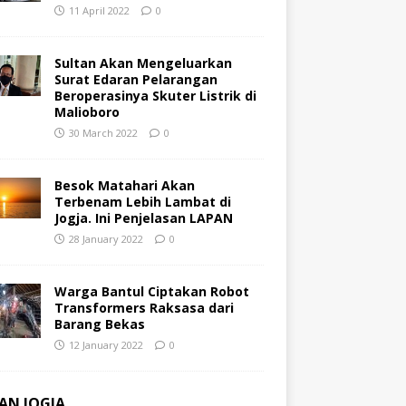
11 April 2022
0
Sultan Akan Mengeluarkan
Surat Edaran Pelarangan
Beroperasinya Skuter Listrik di
Malioboro
30 March 2022
0
Besok Matahari Akan
Terbenam Lebih Lambat di
Jogja. Ini Penjelasan LAPAN
28 January 2022
0
Warga Bantul Ciptakan Robot
Transformers Raksasa dari
Barang Bekas
12 January 2022
0
AN JOGJA