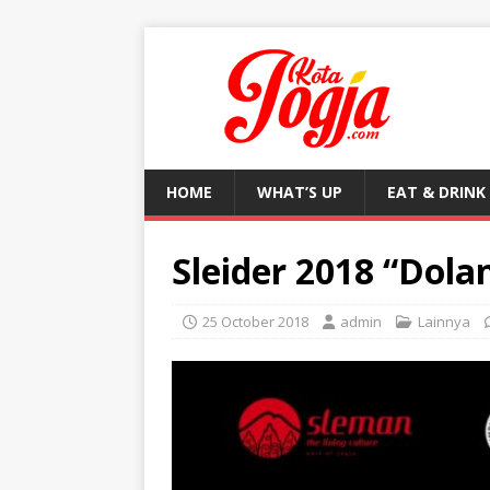
HOME
WHAT’S UP
EAT & DRINK
Sleider 2018 “Dol
25 October 2018
admin
Lainnya