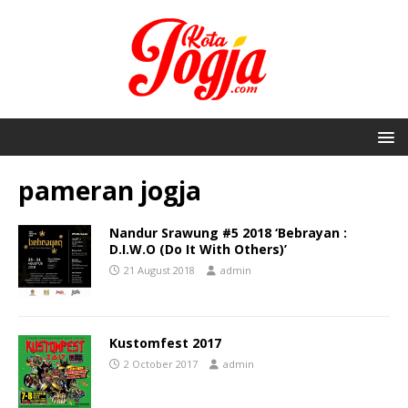
pameran jogja
Nandur Srawung #5 2018 ‘Bebrayan :
D.I.W.O (Do It With Others)’
21 August 2018
admin
Kustomfest 2017
2 October 2017
admin