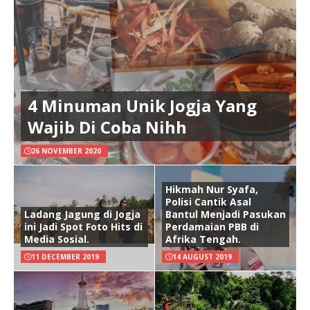
4 Minuman Unik Jogja Yang
Wajib Di Coba Nihh
26 NOVEMBER 2020
Hikmah Nur Syafa,
Polisi Cantik Asal
Ladang Jagung di Jogja
Bantul Menjadi Pasukan
ini Jadi Spot Foto Hits di
Perdamaian PBB di
Media Sosial.
Afrika Tengah.
11 DECEMBER 2019
14 AUGUST 2019