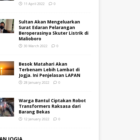
11 April 2022
0
Sultan Akan Mengeluarkan
Surat Edaran Pelarangan
Beroperasinya Skuter Listrik di
Malioboro
30 March 2022
0
Besok Matahari Akan
Terbenam Lebih Lambat di
Jogja. Ini Penjelasan LAPAN
28 January 2022
0
Warga Bantul Ciptakan Robot
Transformers Raksasa dari
Barang Bekas
12 January 2022
0
AN JOGJA