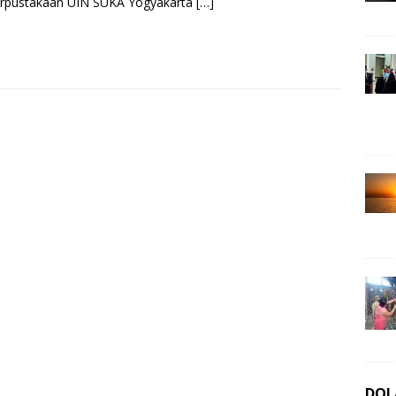
Perpustakaan UIN SUKA Yogyakarta
[…]
DOL