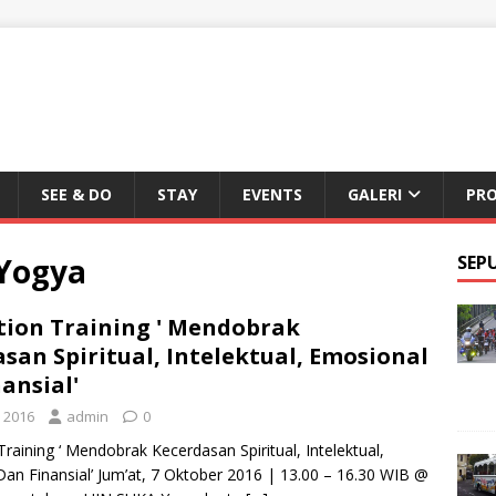
SEE & DO
STAY
EVENTS
GALERI
PR
 Yogya
SEP
tion Training ' Mendobrak
san Spiritual, Intelektual, Emosional
ansial'
 2016
admin
0
Training ‘ Mendobrak Kecerdasan Spiritual, Intelektual,
an Finansial’ Jum’at, 7 Oktober 2016 | 13.00 – 16.30 WIB @