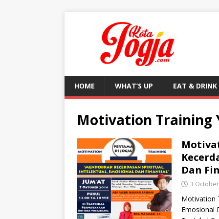
HOME
WHAT’S UP
EAT & DRINK
Motivation Training
Motiva
Kecerda
Dan Fin
3 October
Motivation 
Emosional D