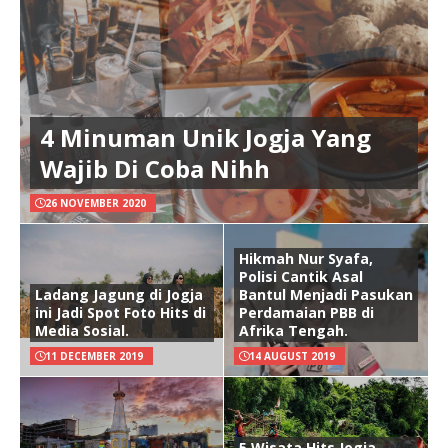
4 Minuman Unik Jogja Yang
Wajib Di Coba Nihh
26 NOVEMBER 2020
Hikmah Nur Syafa,
Polisi Cantik Asal
Ladang Jagung di Jogja
Bantul Menjadi Pasukan
ini Jadi Spot Foto Hits di
Perdamaian PBB di
Media Sosial.
Afrika Tengah.
11 DECEMBER 2019
14 AUGUST 2019
5 Wisata Hits Jogja