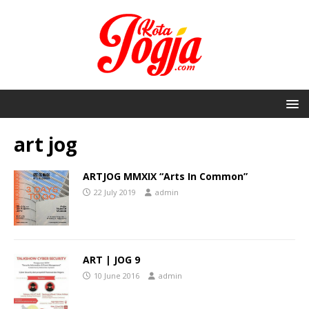
art jog
ARTJOG MMXIX “Arts In Common”
22 July 2019
admin
ART | JOG 9
10 June 2016
admin