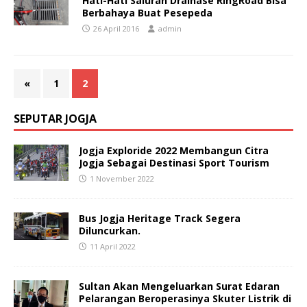
Hati-Hati Saluran Drainase RingRoad Bisa
Berbahaya Buat Pesepeda
26 April 2016
admin
«
1
2
SEPUTAR JOGJA
Jogja Exploride 2022 Membangun Citra
Jogja Sebagai Destinasi Sport Tourism
1 November 2022
Bus Jogja Heritage Track Segera
Diluncurkan.
11 April 2022
Sultan Akan Mengeluarkan Surat Edaran
Pelarangan Beroperasinya Skuter Listrik di