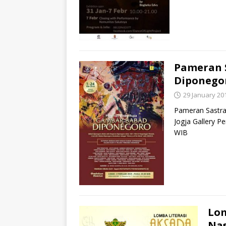
Pameran 
Diponego
29 January 20
Pameran Sastra
Jogja Gallery P
WIB
Lom
Nas