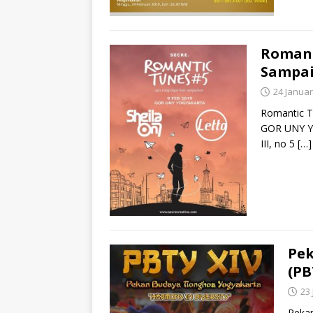
Romant
Sampa
24 Januar
Romantic T
GOR UNY Yo
III, no 5
[…]
Pek
(PB
23
Pekan