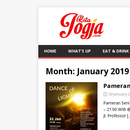
HOME
WHAT’S UP
EAT & DRINK
Month:
January 2019
Pameran 
30 January 
Pameran Seni 
– 21.00 WIB @
Jl. Professor
[