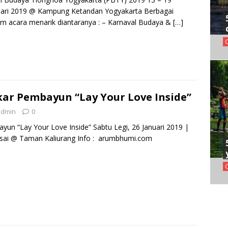
uari 2019 @ Kampung Ketandan Yogyakarta Berbagai
 acara menarik diantaranya : – Karnaval Budaya &
[…]
kar Pembayun “Lay Your Love Inside”
admin
0
yun “Lay Your Love Inside” Sabtu Legi, 26 Januari 2019 |
esai @ Taman Kaliurang Info : arumbhumi.com