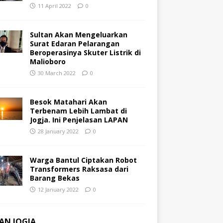
11 April 2022
0
Sultan Akan Mengeluarkan
Surat Edaran Pelarangan
Beroperasinya Skuter Listrik di
Malioboro
30 March 2022
0
Besok Matahari Akan
Terbenam Lebih Lambat di
Jogja. Ini Penjelasan LAPAN
28 January 2022
0
Warga Bantul Ciptakan Robot
Transformers Raksasa dari
Barang Bekas
12 January 2022
0
AN JOGJA