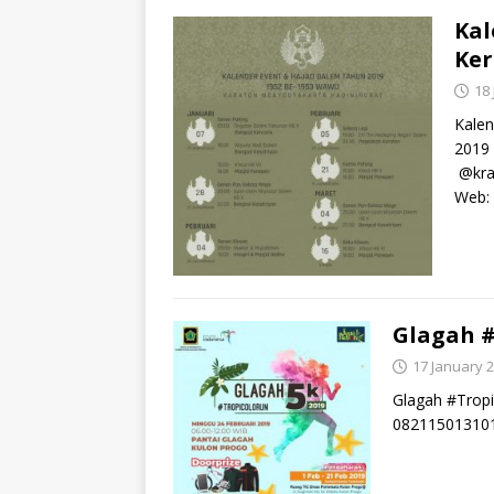
Kal
Ker
18
Kalen
2019 
@krat
Web:
Glagah #
17 January 
Glagah #Tropi
082115013101