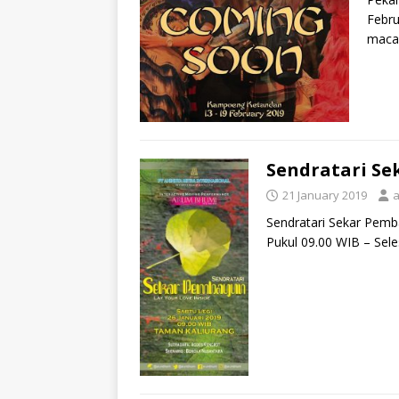
Febr
macam
Sendratari Se
21 January 2019
Sendratari Sekar Pemba
Pukul 09.00 WIB – Sel