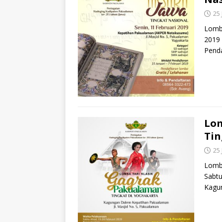
25
Lomba
2019
Penda
Lom
Tin
25
Lomba
Sabtu
Kagu