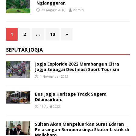
Nglanggeran
29 August 2016
admin
1
2
…
10
»
SEPUTAR JOGJA
Jogja Exploride 2022 Membangun Citra
Jogja Sebagai Destinasi Sport Tourism
1 November 2022
Bus Jogja Heritage Track Segera
Diluncurkan.
11 April 2022
Sultan Akan Mengeluarkan Surat Edaran
Pelarangan Beroperasinya Skuter Listrik di
Malioboro